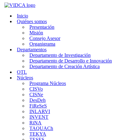
Saltar
al
Inicio
contenido
Quiénes somos
Presentación
Misión
Consejo Asesor
Organigrama
Departamentos
Departamento de Investigación
Departamento de Desarrollo e Innovación
Departamento de Creación Artística
OTL
Núcleos
Programa Núcleos
CISVo
CISNe
DesDeh
FiReSeS
INLARVI
INVENT
RiNA
TAQUACh
TEKYA
TESES