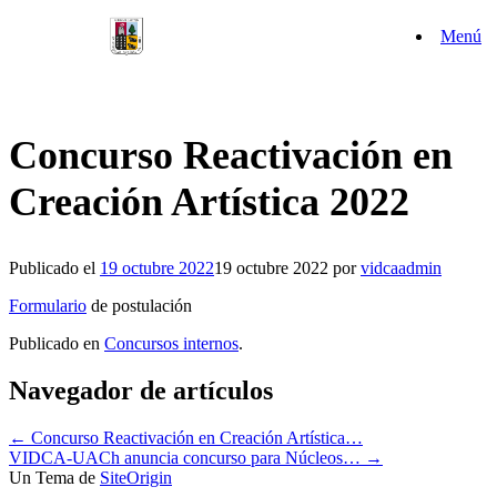
Saltar
Menú
al
contenido
Concurso Reactivación en
Creación Artística 2022
Publicado el
19 octubre 2022
19 octubre 2022
por
vidcaadmin
Formulario
de postulación
Publicado en
Concursos internos
.
Navegador de artículos
←
Concurso Reactivación en Creación Artística…
VIDCA-UACh anuncia concurso para Núcleos…
→
Un Tema de
SiteOrigin