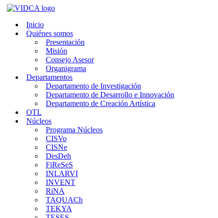
Saltar
al
Inicio
contenido
Quiénes somos
Presentación
Misión
Consejo Asesor
Organigrama
Departamentos
Departamento de Investigación
Departamento de Desarrollo e Innovación
Departamento de Creación Artística
OTL
Núcleos
Programa Núcleos
CISVo
CISNe
DesDeh
FiReSeS
INLARVI
INVENT
RiNA
TAQUACh
TEKYA
TESES