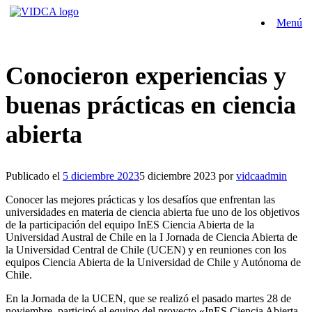
Saltar
Menú
al
contenido
Conocieron experiencias y
buenas prácticas en ciencia
abierta
Publicado el
5 diciembre 2023
5 diciembre 2023
por
vidcaadmin
Conocer las mejores prácticas y los desafíos que enfrentan las
universidades en materia de ciencia abierta fue uno de los objetivos
de la participación del equipo InES Ciencia Abierta de la
Universidad Austral de Chile en la I Jornada de Ciencia Abierta de
la Universidad Central de Chile (UCEN) y en reuniones con los
equipos Ciencia Abierta de la Universidad de Chile y Autónoma de
Chile.
En la Jornada de la UCEN, que se realizó el pasado martes 28 de
noviembre, participó el equipo del proyecto «InES Ciencia Abierta