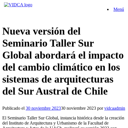
Saltar
Menú
al
contenido
Nueva versión del
Seminario Taller Sur
Global abordará el impacto
del cambio climático en los
sistemas de arquitecturas
del Sur Austral de Chile
Publicado el
30 noviembre 2023
30 noviembre 2023
por
vidcaadmin
El Seminario Taller Sur Global, instancia histórica desde la creación
del Instituto de Arquitectura y Urbanismo de la Facultad de