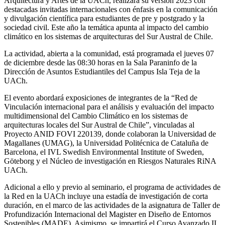
Arquitectura y Artes de la UACh, realizará su versión 2023 con
destacadas invitadas internacionales con énfasis en la comunicación
y divulgación científica para estudiantes de pre y postgrado y la
sociedad civil. Este año la temática apunta al impacto del cambio
climático en los sistemas de arquitecturas del Sur Austral de Chile.
La actividad, abierta a la comunidad, está programada el jueves 07
de diciembre desde las 08:30 horas en la Sala Paraninfo de la
Dirección de Asuntos Estudiantiles del Campus Isla Teja de la
UACh.
El evento abordará exposiciones de integrantes de la “Red de
Vinculación internacional para el análisis y evaluación del impacto
multidimensional del Cambio Climático en los sistemas de
arquitecturas locales del Sur Austral de Chile”, vinculadas al
Proyecto ANID FOVI
220139
, donde colaboran la Universidad de
Magallanes (UMAG), la Universidad Politécnica de Cataluña de
Barcelona, el IVL Swedish Environmental Institute of Sweden,
Göteborg y el Núcleo de investigación en Riesgos Naturales RiNA
UACh.
Adicional a ello y previo al seminario, el programa de actividades de
la Red en la UACh incluye una estadía de investigación de corta
duración, en el marco de las actividades de la asignatura de Taller de
Profundización Internacional del Magister en Diseño de Entornos
Sostenibles (MADE). Asimismo, se impartirá el Curso Avanzado II