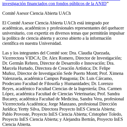
investigación financiados con fondos públicos de la ANID
”
Comité Asesor Ciencia Abierta UACh
El Comité Asesor Ciencia Abierta UACh está integrado por
académicas, académicos y profesionales representantes del quehacer
universitario, con expertiz en diversos temas que permitirán impulsar
la política de ciencia abierta y acceso abierto a la información
científica en nuestra Universidad.
Las y los integrantes del Comité son: Dra. Claudia Quezada,
Vicerrectora VIDCA; Dr. Alex Romero, Director de Investigación;
Dr. Germán Rehren, Director de Desarrollo e Innovación; Dra.
Marcela Hurtado, Directora de Creación Artística; Dr. Felipe
Muñoz, Director de Investigación Sede Puerto Montt; Prof. Ximena
Valenzuela, académica Campus Patagonia; Dr. Luis Cárcamo,
Prodecano Facultad de Filosofía y Humanidades; Dr. Lorenzo
Reyes, académico Facultad Ciencias de la Ingeniería; Dra. Carmen
López, académica Facultad de Ciencias Veterinarias; Prof. Sandra
Bucarey, académica Facultad de Medicina, Sandra Vera, profesional
Vicerrectoría Académica; Jorge Manzano, profesional Dirección
Jurídica; Yertty Silva, Directora Proyecto InES Ciencia Abierta;
Pablo Provoste, Proyecto InES Ciencia Abierta; Cristopher Toledo,
Proyecto InES Ciencia Abierta; y Alejandra Bertrán, Proyecto InES
Ciencia Abierta.