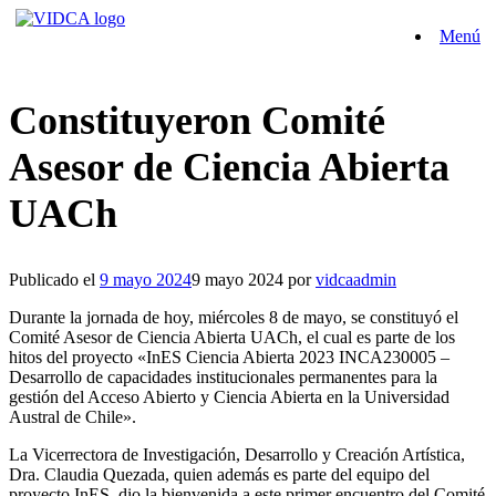
Saltar
Menú
al
contenido
Constituyeron Comité
Asesor de Ciencia Abierta
UACh
Publicado el
9 mayo 2024
9 mayo 2024
por
vidcaadmin
Durante la jornada de hoy, miércoles 8 de mayo, se constituyó el
Comité Asesor de Ciencia Abierta UACh, el cual es parte de los
hitos del proyecto «InES Ciencia Abierta 2023 INCA230005 –
Desarrollo de capacidades institucionales permanentes para la
gestión del Acceso Abierto y Ciencia Abierta en la Universidad
Austral de Chile».
La Vicerrectora de Investigación, Desarrollo y Creación Artística,
Dra. Claudia Quezada, quien además es parte del equipo del
proyecto InES, dio la bienvenida a este primer encuentro del Comité