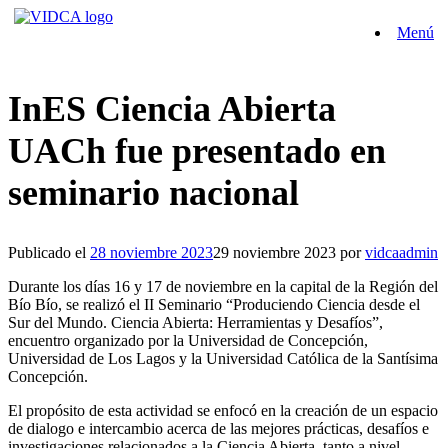
Saltar
Menú
al
contenido
InES Ciencia Abierta
UACh fue presentado en
seminario nacional
Publicado el
28 noviembre 2023
29 noviembre 2023
por
vidcaadmin
Durante los días 16 y 17 de noviembre en la capital de la Región del
Bío Bío, se realizó el II Seminario “Produciendo Ciencia desde el
Sur del Mundo. Ciencia Abierta: Herramientas y Desafíos”,
encuentro organizado por la Universidad de Concepción,
Universidad de Los Lagos y la Universidad Católica de la Santísima
Concepción.
El propósito de esta actividad se enfocó en la creación de un espacio
de dialogo e intercambio acerca de las mejores prácticas, desafíos e
investigaciones relacionados a la Ciencia Abierta, tanto a nivel